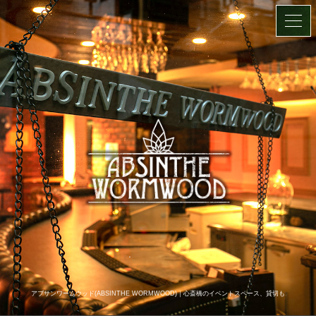
アブサンワームウッド(ABSINTHE WORMWOOD)｜心斎橋のイベントスペース、貸切も