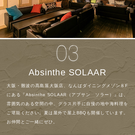
Absinthe SOLAAR
大阪・難波の髙島屋大阪店、なんばダイニングメゾン８F
にある『Absinthe SOLAAR（アブサン ソラー）』は、
雰囲気のある空間の中、グラス片手に自慢の地中海料理を
ご堪能ください。夏は屋外で屋上BBQも開催しています。
お仲間とご一緒にぜひ。